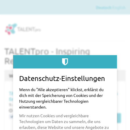
Zum
Deutsch
English
Haupt-
Inhalt
springen
TALENTpro - Inspiring
Recruiting Professionals
Wähle einen Termin aus
Datenschutz-Einstellungen
Wenn du "Alle akzeptieren" klickst, erklärst du
TALENTpro Expofestival 2027 - #1 Event für Recruiting &
dich mit der Speicherung von Cookies und der
Employer Branding
Nutzung vergleichbarer Technologien
bis
9.
–
10. Juni 2027
einverstanden.
Uhrzeit
09:00
Wir nutzen Cookies und vergleichbare
Jetzt buchen
Tickets
Technologien um Daten zu sammeln, die uns
erlauben, diese Website und unsere Angebote zu