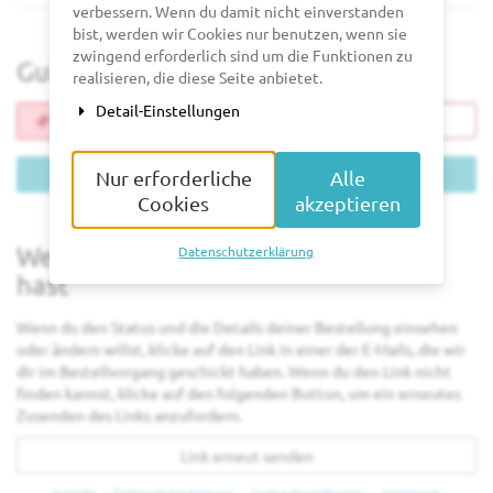
verbessern. Wenn du damit nicht einverstanden
bist, werden wir Cookies nur benutzen, wenn sie
zwingend erforderlich sind um die Funktionen zu
Gutschein einlösen
realisieren, die diese Seite anbietet.
Detail-Einstellungen
Gutscheincode
ist
fehlerhaft,
Gutschein einlösen
Nur erforderliche
Alle
erforderlich
Cookies
akzeptieren
Wenn du bereits ein Ticket bestellt
Datenschutzerklärung
hast
Wenn du den Status und die Details deiner Bestellung einsehen
oder ändern willst, klicke auf den Link in einer der E-Mails, die wir
dir im Bestellvorgang geschickt haben. Wenn du den Link nicht
finden kannst, klicke auf den folgenden Button, um ein erneutes
Zusenden des Links anzufordern.
Link erneut senden