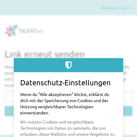
Zum
Deutsch
English
Haupt-
Inhalt
springen
Link erneut senden
Wenn du den Link zu deiner Bestellung verloren hast, gib hier die
verwendete E-Mail-Adresse ein. Wir senden dir dann eine E-Mail
mit Links zu allen Bestellungen, die mit dieser Adresse getätigt
Datenschutz-Einstellungen
wurden.
E-
Wenn du "Alle akzeptieren" klickst, erklärst du
Mail
dich mit der Speicherung von Cookies und der
Nutzung vergleichbarer Technologien
Links senden
einverstanden.
Wir nutzen Cookies und vergleichbare
Kontakt
Datenschutzerklärung
Cookie-Einstellungen
Impressum
Datenschutz
powered by pretix
Technologien um Daten zu sammeln, die uns
erlauben, diese Website und unsere Angebote zu