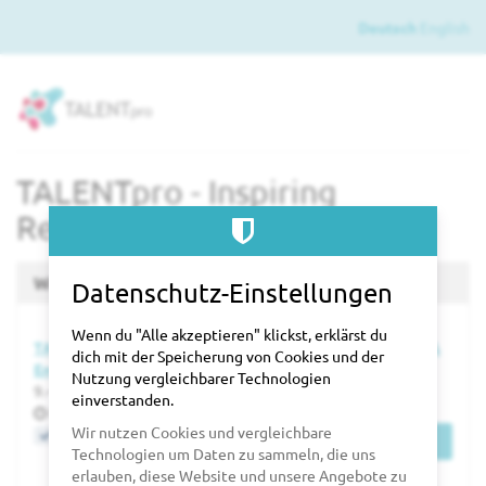
Zum
Deutsch
English
Haupt-
Inhalt
springen
TALENTpro - Inspiring
Recruiting Professionals
Wähle einen Termin aus
Datenschutz-Einstellungen
Wenn du "Alle akzeptieren" klickst, erklärst du
TALENTpro Expofestival 2027 - #1 Event für Recruiting &
dich mit der Speicherung von Cookies und der
Employer Branding
Nutzung vergleichbarer Technologien
bis
9.
–
10. Juni 2027
einverstanden.
Uhrzeit
09:00
Wir nutzen Cookies und vergleichbare
Jetzt buchen
Tickets
Technologien um Daten zu sammeln, die uns
erlauben, diese Website und unsere Angebote zu