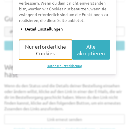
verbessern. Wenn du damit nicht einverstanden
bist, werden wir Cookies nur benutzen, wenn sie
zwingend erforderlich sind um die Funktionen zu
Gutschein einlösen
realisieren, die diese Seite anbietet.
Detail-Einstellungen
Gutscheincode
erforderlich
Gutschein einlösen
Nur erforderliche
Alle
Cookies
akzeptieren
Wenn du bereits ein Ticket bestellt
Datenschutzerklärung
hast
Wenn du den Status und die Details deiner Bestellung einsehen
oder ändern willst, klicke auf den Link in einer der E-Mails, die wir
dir im Bestellvorgang geschickt haben. Wenn du den Link nicht
finden kannst, klicke auf den folgenden Button, um ein erneutes
Zusenden des Links anzufordern.
Link erneut senden